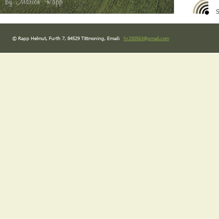
S
© Rapp Helmut, Furth 7, 84529 Tittmoning, Email: 
hr250563@gmail.com