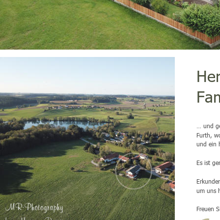
Her
Fam
… und ge
Furth, w
und ein 
Es ist g
Erkunden
um uns 
Freuen S